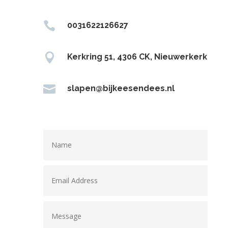

0031622126627

Kerkring 51, 4306 CK, Nieuwerkerk

slapen@bijkeesendees.nl