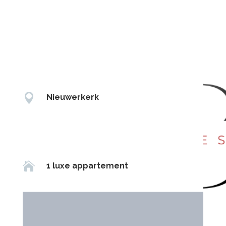

Nieuwerkerk

1 luxe appartement