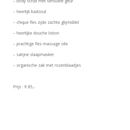
– body scrub met sensuele geur
– heerlijk badzout
– chique fles zijde zachte glijmiddel
– heerlijke douche lotion
– prachtige fles massage olie
– satijne slaapmasker
– organische zak met rozenblaadjes
Prijs : € 85,-